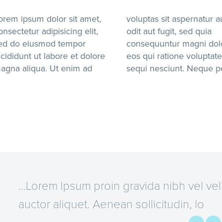
orem ipsum dolor sit amet,
voluptas sit aspernatur a
onsectetur adipisicing elit,
odit aut fugit, sed quia
ed do eiusmod tempor
consequuntur magni dol
ncididunt ut labore et dolore
eos qui ratione voluptat
agna aliqua. Ut enim ad
sequi nesciunt. Neque p
…Lorem Ipsum proin gravida nibh vel veli
auctor aliquet. Aenean sollicitudin, lo