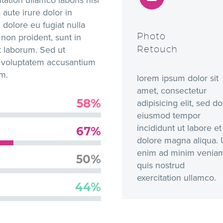
aute irure dolor in
 dolore eu fugiat nulla
Photo
 non proident, sunt in
Retouch
st laborum. Sed ut
it voluptatem accusantium
m.
lorem ipsum dolor sit
amet, consectetur
58%
adipisicing elit, sed do
eiusmod tempor
incididunt ut labore et
67%
dolore magna aliqua. 
enim ad minim venia
50%
quis nostrud
exercitation ullamco.
44%