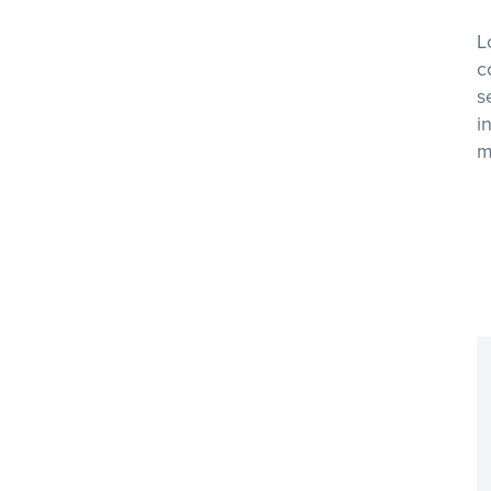
L
c
s
i
m