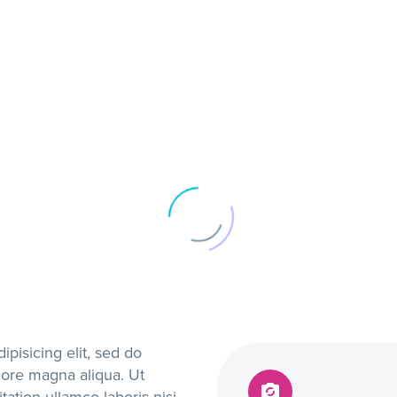
pisicing elit, sed do
lore magna aliqua. Ut


ation ullamco laboris nisi