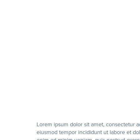
Lorem ipsum dolor sit amet, consectetur adi
eiusmod tempor incididunt ut labore et do
enim ad minim veniam, quis nostrud exercit