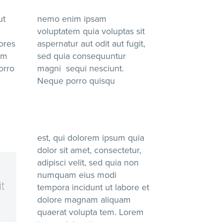
ut
nemo enim ipsam
voluptatem quia voluptas sit
ores
aspernatur aut odit aut fugit,
em
sed quia consequuntur
orro
magni sequi nesciunt.
Neque porro quisqu
est, qui dolorem ipsum quia
dolor sit amet, consectetur,
adipisci velit, sed quia non
numquam eius modi
t
tempora incidunt ut labore et
dolore magnam aliquam
quaerat volupta tem. Lorem